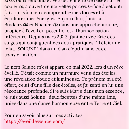
2023 où la rencontre avec cette méthode basée sur les
couleurs, a ouvert de nouvelles portes. Grâce à cet outil,
j’ai appris à mieux comprendre mes forces et à
équilibrer mes énergies. Aujourd’hui, j’unis la
Biodanza
®
et Nuances
®
dans une approche unique,
propice à l’éveil du potentiel et à l’harmonisation
intérieure. Depuis mars 2023, j'anime avec Eric des
stages qui conjuguent ces deux pratiques, "Il était une
fois ... SOLUNE", dans un élan d’optimisme et de
transformation.
Le nom Solune m’est apparu en mai 2022, lors d’un rêve
éveillé. C’était comme un murmure venu des étoiles,
une révélation douce et lumineuse. Ce prénom m’a été
offert, celui d’une fille des étoiles, et j’ai senti en lui une
résonance profonde. Si je suis Marie dans mon essence,
je suis aussi Solune : deux facettes d’une même âme,
unies dans une danse harmonieuse entre Terre et Ciel.
Pour en savoir plus sur mes activités:
https://eveildessence.com/